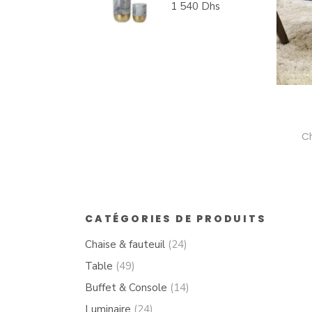
120 Dhs.
Le
1 540
Dhs
prix
Le
initial
prix
était :
actuel
2
est :
200 Dhs.
1
540 Dhs.
Ch
CATÉGORIES DE PRODUITS
Chaise & fauteuil
(24)
Table
(49)
Buffet & Console
(14)
Luminaire
(24)