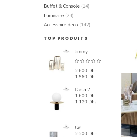
Buffet & Console
(14)
Luminaire
(24)
Accessoire deco
(142)
TOP PRODUITS
Jimmy
Note
5.00
2 800
Dhs
sur 5
Le
1 960
Dhs
prix
Le
initial
prix
Deca 2
était :
actuel
1 600
Dhs
2
est :
Le
1 120
Dhs
800 Dhs.
1
prix
Le
960 Dhs.
initial
prix
était :
actuel
1
est :
Celi
600 Dhs.
1
2 200
Dhs