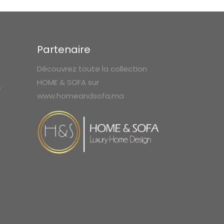
Partenaire
Découvrez toute la collection
HOME & SOFA sur
e
www.homeandsofa.ma