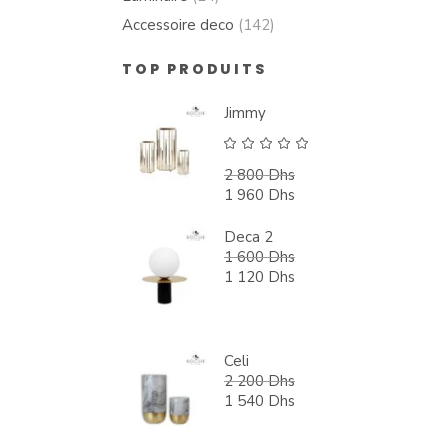
Accessoire deco
(142)
TOP PRODUITS
Jimmy
Note
5.00
2 800
Dhs
sur 5
Le
1 960
Dhs
prix
Le
initial
prix
Deca 2
était :
actuel
1 600
Dhs
2
est :
Le
1 120
Dhs
800 Dhs.
1
prix
Le
960 Dhs.
initial
prix
était :
actuel
1
est :
Celi
600 Dhs.
1
2 200
Dhs
120 Dhs.
Le
1 540
Dhs
prix
Le
initial
prix