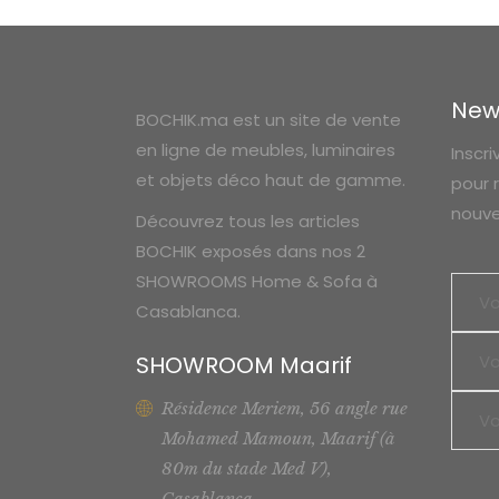
était :
actuel
2
est :
200 Dhs.
1
540 Dhs.
New
BOCHIK.ma est un site de vente
en ligne de meubles, luminaires
Inscr
et objets déco haut de gamme.
pour 
nouve
Découvrez tous les articles
BOCHIK exposés dans nos 2
SHOWROOMS Home & Sofa à
Casablanca.
SHOWROOM Maarif
Résidence Meriem, 56 angle rue
Mohamed Mamoun, Maarif (à
80m du stade Med V),
Casablanca.