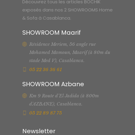
Découvrez tous les articles BOCHIK
exposés dans nos 2 SHOWROOMS Home
& Sofa à Casablanca.
SHOWROOM Maarif
Résidence Meriem, 56 angle rue
Mohamed Mamoun, Maarif (à 80m du
stade Med V), Casablanca.
05 22 36 36 61
SHOWROOM Azbane
Km 9 Route d’El Jadida (à 800m
d’AZBANE), Casablanca.
05 22 89 87 75
Newsletter