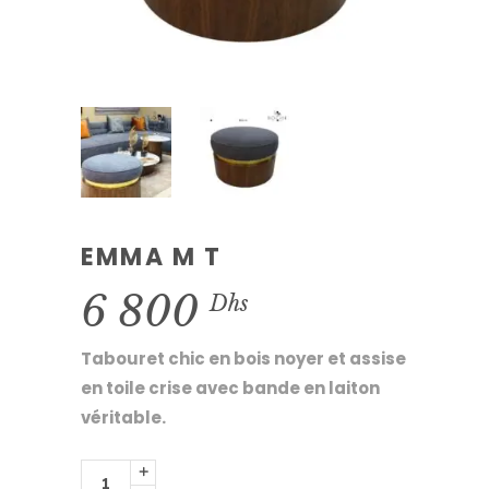
EMMA M T
6 800
Dhs
Tabouret chic en bois noyer et assise
en toile crise avec bande en laiton
véritable.
Emma
M