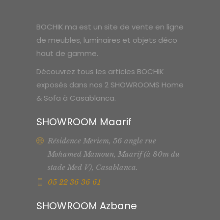
200 Dhs.
1
540 Dhs.
BOCHIK.ma est un site de vente en ligne
de meubles, luminaires et objets déco
haut de gamme.
Découvrez tous les articles BOCHIK
exposés dans nos 2 SHOWROOMS Home
& Sofa à Casablanca.
SHOWROOM Maarif
Résidence Meriem, 56 angle rue
Mohamed Mamoun, Maarif (à 80m du
stade Med V), Casablanca.
05 22 36 36 61
SHOWROOM Azbane