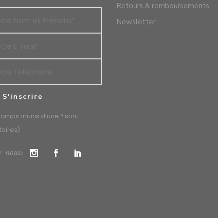
Retours & remboursements
Newsletter
hamps munis d’une * sont
toires)
z-nous: