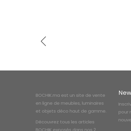
New
BOCHIK.ma est un site de vente
en ligne de meubles, luminaires
Inscr
et objets déco haut de gamme.
pour 
nouve
Découvrez tous les articles
BOCHIK exposés dans nos 2