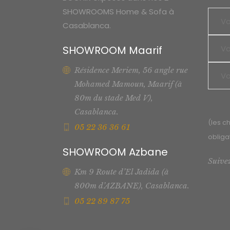
SHOWROOMS Home & Sofa à
Casablanca.
SHOWROOM Maarif
Résidence Meriem, 56 angle rue
Mohamed Mamoun, Maarif (à
80m du stade Med V),
Casablanca.
(les c
05 22 36 36 61
obliga
SHOWROOM Azbane
Suive
Km 9 Route d’El Jadida (à
800m d’AZBANE), Casablanca.
05 22 89 87 75