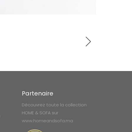
Partenaire
Découvrez toute la collection
HOME & SOFA sur
e
www.homeandsofa.ma