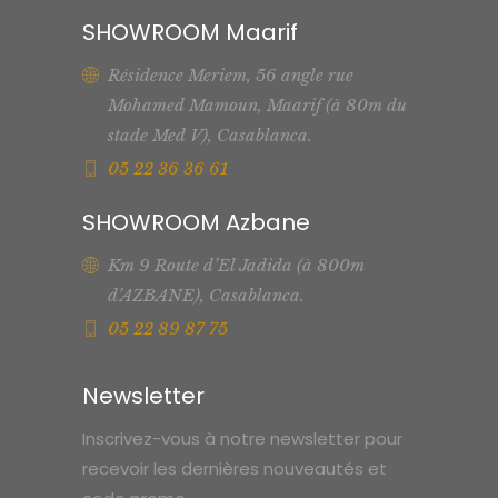
SHOWROOM Maarif
Résidence Meriem, 56 angle rue
Mohamed Mamoun, Maarif (à 80m du
stade Med V), Casablanca.
05 22 36 36 61
SHOWROOM Azbane
Km 9 Route d’El Jadida (à 800m
d’AZBANE), Casablanca.
05 22 89 87 75
Newsletter
Inscrivez-vous à notre newsletter pour
recevoir les dernières nouveautés et