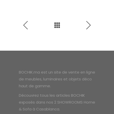
BOCHIK.ma est un site de vente en ligne
de meubles, luminaires et objets déco
haut de gamme.
Découvrez tous les articles BOCHIK
exposés dans nos 2 SHOWROOMS Home
& Sofa à Casablanca.