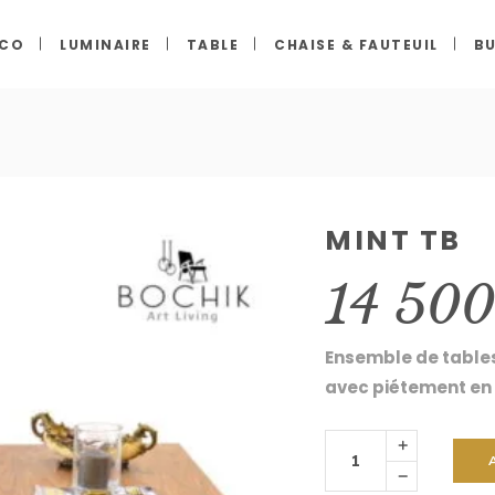
ECO
LUMINAIRE
TABLE
CHAISE & FAUTEUIL
BU
MINT TB
14 50
Ensemble de tables
avec piétement en 
MINT
Tb
quantity