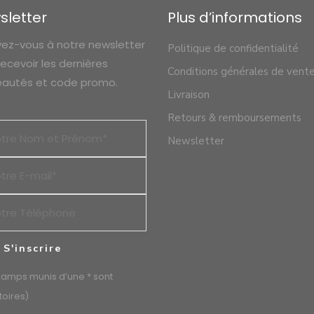
sletter
Plus d’informations
ivez-vous à notre newsletter
Politique de confidentialité
recevoir les dernières
Conditions générales de vent
autés et code promo.
Livraison
Retours & remboursements
Newsletter
hamps munis d’une * sont
toires)