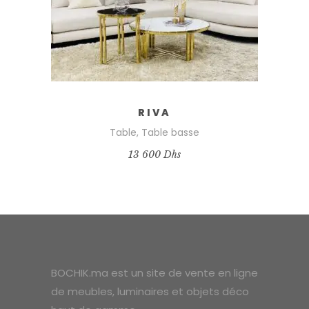
RIVA
Table
,
Table basse
13 600
Dhs
BOCHIK.ma est un site de vente en ligne
de meubles, luminaires et objets déco