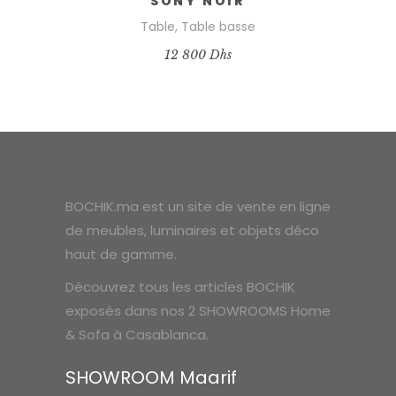
SONY NOIR
Table
,
Table basse
12 800
Dhs
BOCHIK.ma est un site de vente en ligne
de meubles, luminaires et objets déco
haut de gamme.
Découvrez tous les articles BOCHIK
exposés dans nos 2 SHOWROOMS Home
& Sofa à Casablanca.
SHOWROOM Maarif