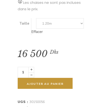
Les chaises ne sont pas incluses
500 Dhs
dans le prix.
à
18
Taille
500 Dhs
Effacer
16 500
Dhs
LOU
Tm
quantity
AJOUTER AU PANIER
UGS :
30150056