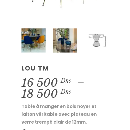
LOU TM
–
16 500
Dhs
Plage
18 500
Dhs
de
Table à manger en bois noyer et
prix :
laiton véritable avec plateau en
verre trempé clair de 12mm.
16