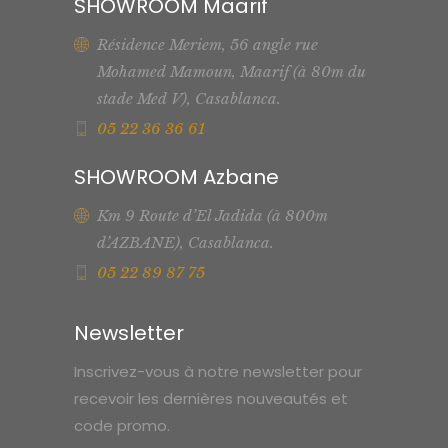
SHOWROOM Maarif
Résidence Meriem, 56 angle rue
Mohamed Mamoun, Maarif (à 80m du
stade Med V), Casablanca.
05 22 36 36 61
SHOWROOM Azbane
Km 9 Route d’El Jadida (à 800m
d’AZBANE), Casablanca.
05 22 89 87 75
Newsletter
Inscrivez-vous à notre newsletter pour
recevoir les dernières nouveautés et
code promo.