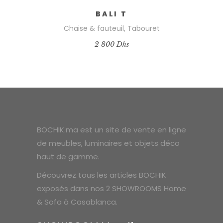
BALI T
Chaise & fauteuil
,
Tabouret
2 800
Dhs
BOCHIK.ma est un site de vente en ligne
de meubles, luminaires et objets déco
haut de gamme.
Découvrez tous les articles BOCHIK
exposés dans nos 2 SHOWROOMS Home
& Sofa à Casablanca.