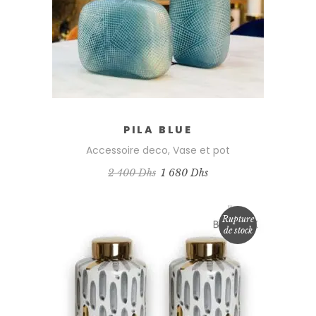
PILA BLUE
Accessoire deco
,
Vase et pot
Le
Le
2 400
Dhs
1 680
Dhs
prix
prix
initial
actuel
était :
est :
2
1
Rupture
400 Dhs.
680 Dhs.
de stock