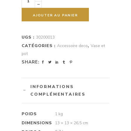
quantity
200 Dh
540 Dh
AJOUTER AU PANIER
UGS :
30200013
CATÉGORIES :
Accessoire deco
,
Vase et
pot
SHARE:
INFORMATIONS
COMPLÉMENTAIRES
POIDS
1 kg
DIMENSIONS
13 × 13 × 26,5 cm