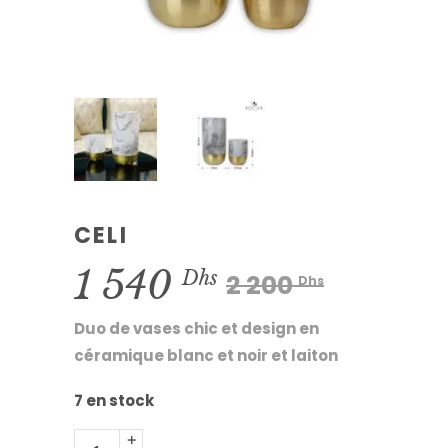
CELI
Le
Le
1 540
Dhs
2 200
Dhs
prix
prix
Duo de vases chic et design en
initial
actuel
céramique blanc et noir et laiton
était :
est :
7 en stock
2
1
Celi