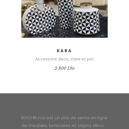
KARA
Accessoire deco
,
Vase et pot
2 800
Dhs
BOCHIK.ma est un site de vente en ligne
de meubles, luminaires et objets déco