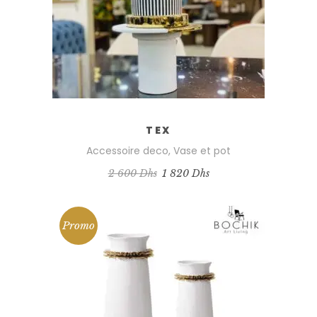
TEX
Accessoire deco
,
Vase et pot
Le
Le
2 600
Dhs
1 820
Dhs
prix
prix
initial
actuel
était :
est :
2
1
600 Dhs.
820 Dhs.
Promo