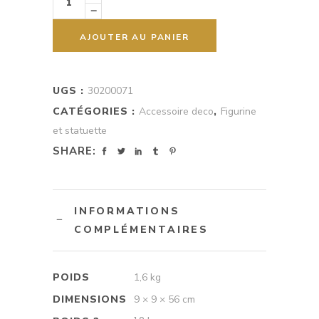
quantity
800 D
280 D
AJOUTER AU PANIER
UGS :
30200071
CATÉGORIES :
Accessoire deco
,
Figurine
et statuette
SHARE:
INFORMATIONS
COMPLÉMENTAIRES
POIDS
1,6 kg
DIMENSIONS
9 × 9 × 56 cm