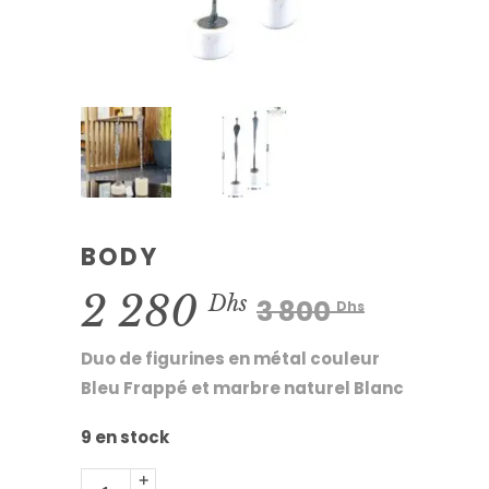
BODY
Le
Le
2 280
Dhs
3 800
Dhs
prix
prix
Duo de figurines en métal couleur
initial
actue
Bleu Frappé et marbre naturel Blanc
était :
est :
9 en stock
3
2
Body