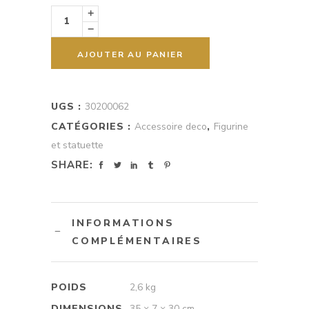
800 D
360 D
Bird
quantity
AJOUTER AU PANIER
UGS :
30200062
CATÉGORIES :
Accessoire deco
,
Figurine
et statuette
SHARE:
INFORMATIONS
COMPLÉMENTAIRES
POIDS
2,6 kg
DIMENSIONS
35 × 7 × 30 cm