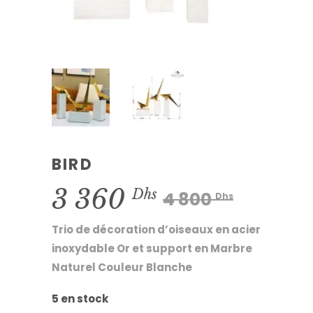
BIRD
Le
Le
3 360
Dhs
4 800
Dhs
prix
prix
Trio de décoration d’oiseaux en acier
initial
actue
inoxydable Or et support en Marbre
Naturel Couleur Blanche
était :
est :
4
3
5 en stock