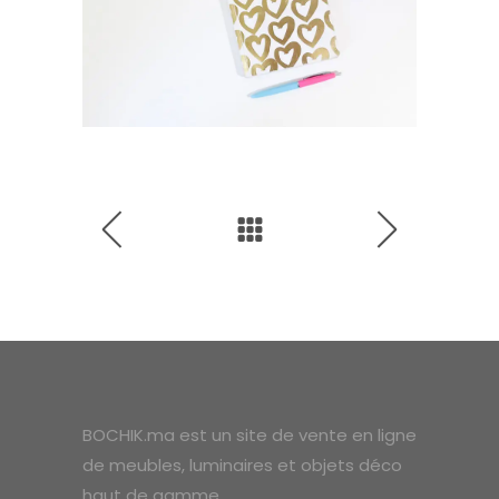
BOCHIK.ma est un site de vente en ligne
de meubles, luminaires et objets déco
haut de gamme.