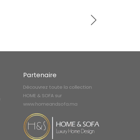
Partenaire
Découvrez toute la collection
HOME & SOFA sur
e
www.homeandsofa.ma