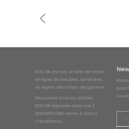
New
BOCHIK.ma est un site de vente
en ligne de meubles, luminaires
Inscr
et objets déco haut de gamme.
pour 
nouve
Découvrez tous les articles
BOCHIK exposés dans nos 2
SHOWROOMS Home & Sofa à
Casablanca.