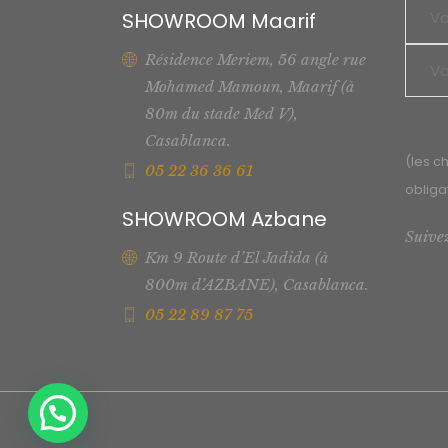
SHOWROOM Maarif
Résidence Meriem, 56 angle rue
Mohamed Mamoun, Maarif (à
80m du stade Med V),
Casablanca.
(les c
05 22 36 36 61
obliga
SHOWROOM Azbane
Suive
Km 9 Route d’El Jadida (à
800m d’AZBANE), Casablanca.
05 22 89 87 75