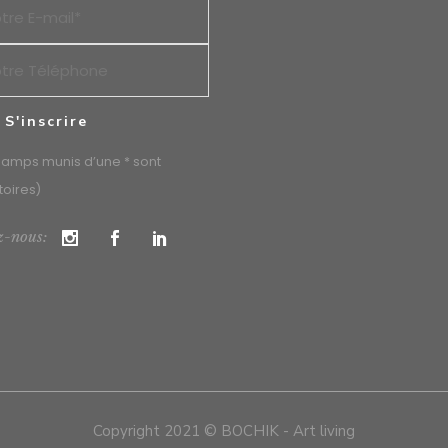
hamps munis d’une * sont
toires)
z-nous:
Copyright 2021 © BOCHIK - Art living